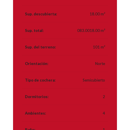
Sup. descubierta:
18.00 m²
Sup. total:
083.0018.00 m²
Sup. del terreno:
101 m²
Orientación:
Norte
Tipo de cochera:
Semicubierto
Dormitorios:
2
Ambientes:
4
Baño:
1