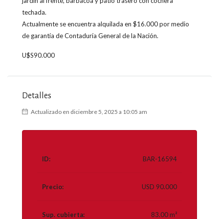
jardín al frente, barbacoa y patio trasero con cochera
techada.
Actualmente se encuentra alquilada en $16.000 por medio
de garantía de Contaduría General de la Nación.
U$S90.000
Detalles
Actualizado en diciembre 5, 2025 a 10:05 am
ID:
BAR-16594
Precio:
USD 90.000
Sup. cubierta:
83.00 m²