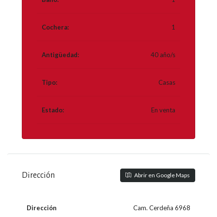
Cochera:
1
Antigüedad:
40 año/s
Tipo:
Casas
Estado:
En venta
Dirección
Abrir en Google Maps
Dirección
Cam. Cerdeña 6968