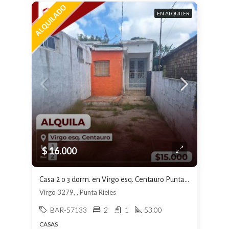
EN ALQUILER
$ 16.000
Casa 2 o 3 dorm. en Virgo esq. Centauro Punta de Rieles $16000
Virgo 3279, , Punta Rieles
BAR-57133
2
1
53.00
CASAS