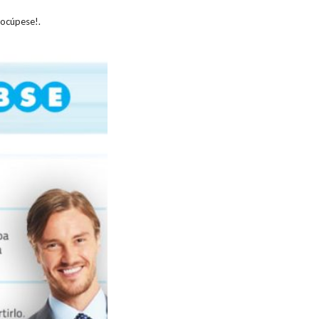
eocúpese!.