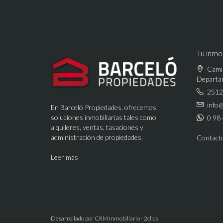
Tu inmob
Cami
Departa
2512
info
En Barceló Propiedades, ofrecemos
soluciones inmobiliarias tales como
0 98 
alquileres, ventas, tasaciones y
administración de propiedades.
Contact
Leer más
Desarrollado por
CRM Inmobiliario - 2clics