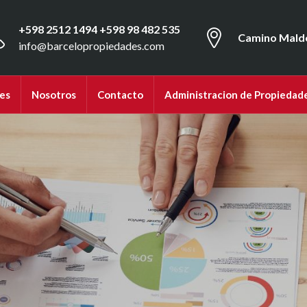
+598 2512 1494 +598 98 482 535
Camino Mald
info@barcelopropiedades.com
es
Nosotros
Contacto
Administracion de Propiedad