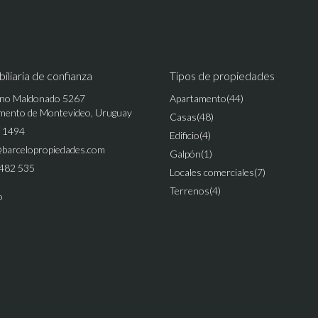
iliaria de confianza
Tipos de propiedades
no Maldonado 5267
Apartamento
(44)
mento de Montevideo, Uruguay
Casas
(48)
 1494
Edificio
(4)
@barcelopropiedades.com
Galpón
(1)
482 535
Locales comerciales
(7)
Terrenos
(4)
o