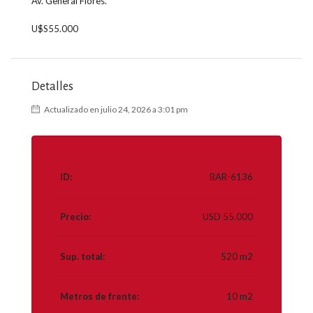
Av. General Flores.
U$S55.000
Detalles
Actualizado en julio 24, 2026 a 3:01 pm
ID:
BAR-6136
Precio:
USD 55.000
Sup. total:
520 m2
Metros de frente:
10 m2