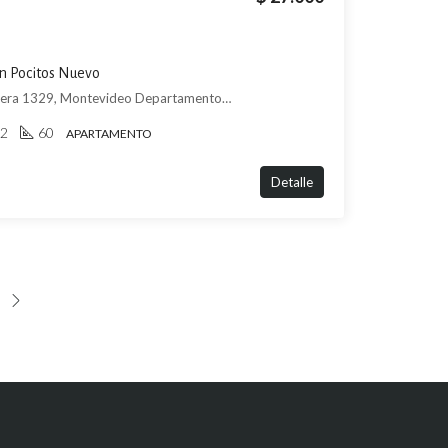
n Pocitos Nuevo
Avenida Luis Alberto de Herrera 1329, Montevideo Departamento de Montevideo, Uruguay, , Pocitos Nuevo
2
60
APARTAMENTO
Detalle