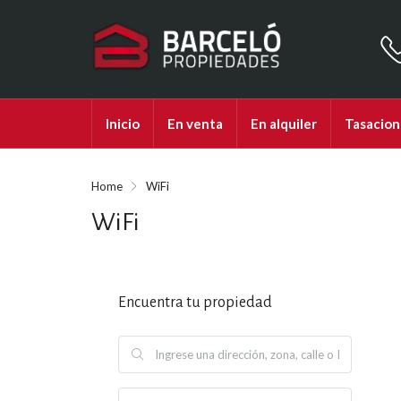
Inicio
En venta
En alquiler
Tasacion
Home
WiFi
WiFi
Encuentra tu propiedad