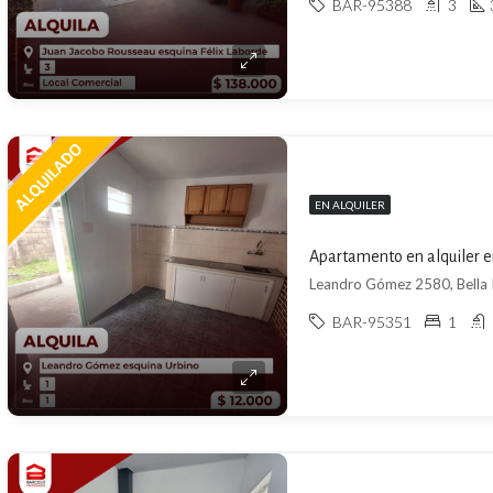
BAR-95388
3
EN ALQUILER
Apartamento en alquiler en
Leandro Gómez 2580, Bella I
BAR-95351
1