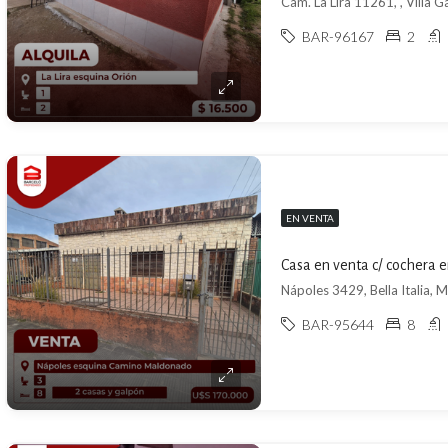
Cam. La Lira 11261, , Villa G
BAR-96167
2
EN VENTA
Casa en venta c/ cochera en
Nápoles 3429, Bella Italia,
BAR-95644
8