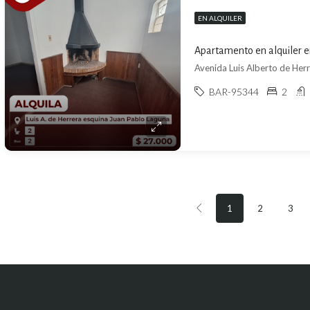
EN ALQUILER
Apartamento en alquiler e
BAR-95344
2
1
2
3