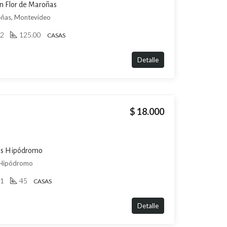
en Flor de Maroñas
roñas, Montevideo
2
125.00
CASAS
Detalle
$ 18.000
nes Hipódromo
s Hipódromo
1
45
CASAS
Detalle