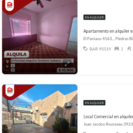
EN ALQUILER
Apartamento en alquiler e
El Parnaso 4163, , Piedras B
BAR-95519
1
EN ALQUILER
Local Comercial en alquile
Juan Jacobo Rousseau 3923,