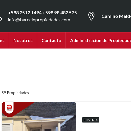
+598 2512 1494 +598 98 482 535
Camino Mald
info@barcelopropiedades.com
es
Nosotros
Contacto
Administracion de Propiedad
59 Propiedades
EN VENTA