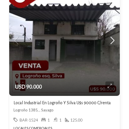
USD 90.000
Local Industrial En Logroño Y Silva U$s 90000 C/renta
Logroño 1385, , Sayago
BAR-1524
1
1
125.00
LOCALES COMERCIALES