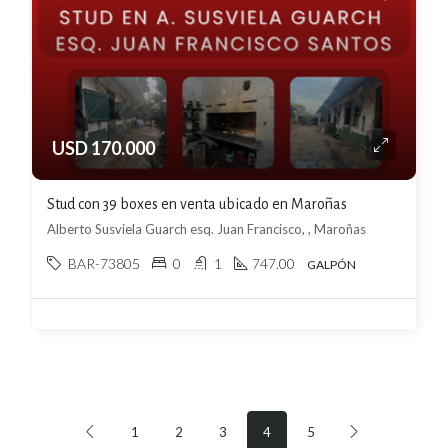
USD 170.000
Stud con 39 boxes en venta ubicado en Maroñas
Alberto Susviela Guarch esq. Juan Francisco, , Maroñas
BAR-73805
0
1
747.00
GALPÓN
1
2
3
4
5