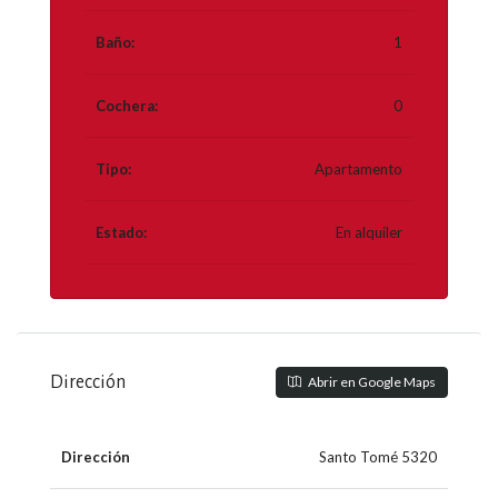
Baño:
1
Cochera:
0
Tipo:
Apartamento
Estado:
En alquiler
Dirección
Abrir en Google Maps
Dirección
Santo Tomé 5320