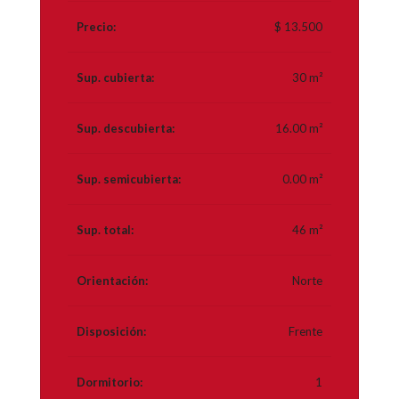
Precio:
$ 13.500
Sup. cubierta:
30 m²
Sup. descubierta:
16.00 m²
Sup. semicubierta:
0.00 m²
Sup. total:
46 m²
Orientación:
Norte
Disposición:
Frente
Dormitorio:
1